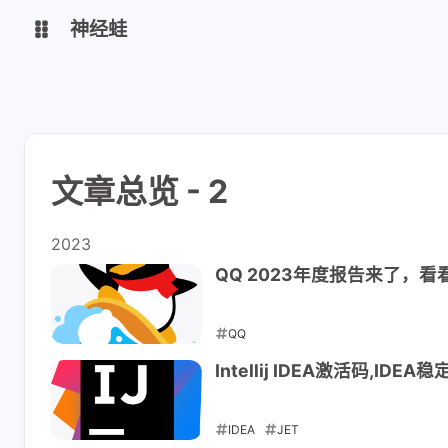
神经蛙
我的主页
芈亓
文章总览 - 2
线路一
线路二
Typecho
我的相册
2023
QQ 2023年度报告来了，
ChatGPT
QQ
2023-12-25
Intellij IDEA激活码,ID
知识速查
IDEA
JET