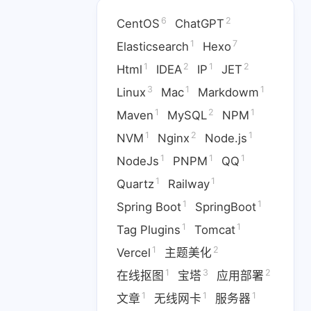
6
2
CentOS
ChatGPT
1
7
Elasticsearch
Hexo
1
2
1
2
Html
IDEA
IP
JET
3
1
1
Linux
Mac
Markdowm
1
2
1
Maven
MySQL
NPM
1
2
1
NVM
Nginx
Node.js
1
7
1
2
1
h
Hexo
Html
IDEA
IP
1
1
1
NodeJs
PNPM
QQ
1
1
Quartz
Railway
1
1
2
1
Maven
MySQL
NPM
1
1
Spring Boot
SpringBoot
1
1
1
1
PNPM
QQ
Quartz
1
1
Tag Plugins
Tomcat
1
1
1
t
Tag Plugins
Tomcat
1
2
Vercel
主题美化
1
3
2
在线抠图
宝塔
应用部署
3
2
1
1
塔
应用部署
文章
无线网卡
1
1
1
文章
无线网卡
服务器