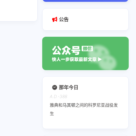
公告
那年今日
A.D.-388
A.D.110
雅典和
马其顿
之间的科罗尼亚战役发
神圣罗
生