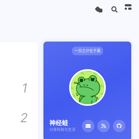
一日之计在于晨
1
2
神经蛙
分享科技与生活